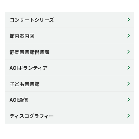
施設のご利用について
館内案内図
コンサートシリーズ
AOIの楽器
アクセス
館内案内図
利用申込について
静岡音楽館倶楽部
ご利用料金
備品料金表
AOIボランティア
施設利用状況
子ども音楽館
資料ダウンロード
チラシの配架について
AOI通信
AOIについて
ディスコグラフィー
AOIについて
コンセプト
芸術監督