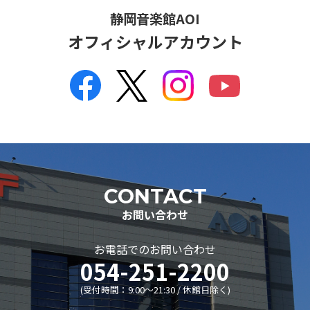
静岡音楽館AOI
企画会議
オフィシャルアカウント
市民会議
レジデンシャル･アーティスト
主催事業全記録
委嘱作品リスト
ディスコグラフィー
リンク集
静岡音楽館倶楽部
CONTACT
AOIボランティア
お問い合わせ
AOIボランティア
ボランティアの活動
お電話でのお問い合わせ
054-251-2200
募集のお知らせ
(受付時間：9:00〜21:30 / 休館日除く)
子ども音楽館