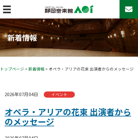
MENU
トップページ
新着情報
コンサート&イベント
コンサート＆イベント
コンサートシリーズ
アマチュア・アンサンブルの日♪
トップページ
>
新着情報
> オペラ・アリアの花束 出演者からのメッセージ
その他のコンサート
AOIのその他の事業
2026年07月04日
イベント
イベントカレンダー
チケットお取扱い
オペラ・アリアの花束 出演者から
座席表
のメッセージ
よくあるご質問
22歳以下チケットについて
2026年07月04日