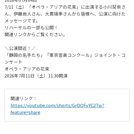
7/11（土）「オペラ・アリアの花束」に出演する小川栞奈さ
教育プログラム
ん、伊藤尚人さん、大貫瑞季さんから皆様へ、公演に向けた
教育プログラム
メッセージです。
リハーサルの一部も公開！
静岡の名手たち
関連リンクからご覧ください。
子どものための音楽ひろば
＼公演間近！／
AOIの講演会
「静岡の名手たち」「東京音楽コンクール」ジョイント・コ
その他の事業
ンサート
オペラ・アリアの花束
その他の事業
2026年7月11日（土）11:30開演
アウトリーチ・コンサート
AOIのオープン･デイ2026
関連リンク：
静岡市生涯学習センター等との連携事業
https://youtube.com/shorts/GrOQFvYC2Tw?
静岡・音楽館×科学館×美術館 共同事業
feature=share
チケットでスマイル
施設のご利用について