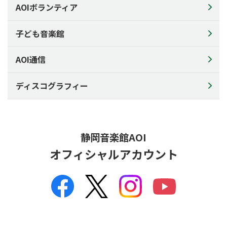
AOIボランティア
館内案内図
AOIの楽器
子ども音楽館
アクセス
利用申込について
AOI通信
ご利用料金
ディスコグラフィー
備品料金表
施設利用状況
資料ダウンロード
静岡音楽館AOI
チラシの配架について
オフィシャルアカウント
AOIについて
AOIについて
コンセプト
芸術監督
企画会議