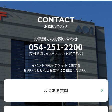
市民会議
レジデンシャル･アーティスト
CONTACT
主催事業全記録
お問い合わせ
委嘱作品リスト
ディスコグラフィー
お電話でのお問い合わせ
054-251-2200
リンク集
(受付時間：9:00〜21:30 / 休館日除く)
静岡音楽館倶楽部
AOIボランティア
イベント情報やチケットに関する
お問い合わせなどお気軽にご相談ください。
AOIボランティア
ボランティアの活動
募集のお知らせ
よくある質問
子ども音楽館
子ども音楽館