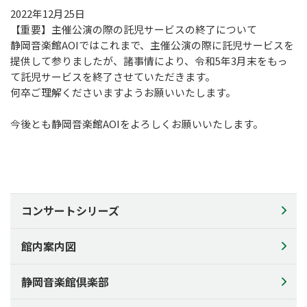
2022年12月25日
教育プログラム
【重要】主催公演の際の託児サービスの終了について
静岡音楽館AOIではこれまで、主催公演の際に託児サービスを
教育プログラム
提供して参りましたが、諸事情により、令和5年3月末をもっ
静岡の名手たち
て託児サービスを終了させていただきます。
子どものための音楽ひろば
何卒ご理解くださいますようお願いいたします。
AOIの講演会
今後とも静岡音楽館AOIをよろしくお願いいたします。
その他の事業
その他の事業
アウトリーチ・コンサート
静岡市生涯学習センター等との連携事業
コンサートシリーズ
静岡・音楽館×科学館×美術館 共同事業
館内案内図
チケットでスマイル
施設のご利用について
静岡音楽館倶楽部
施設のご利用について