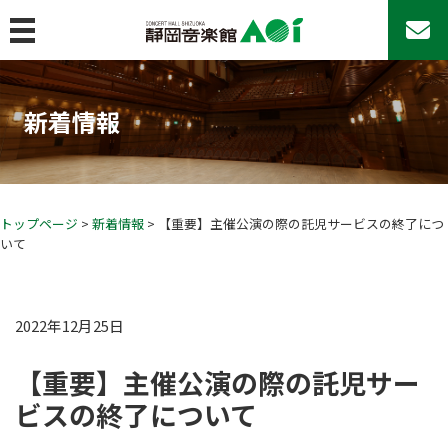
MENU
トップページ
新着情報
コンサート&イベント
コンサート＆イベント
コンサートシリーズ
アマチュア・アンサンブルの日♪
トップページ
>
新着情報
> 【重要】主催公演の際の託児サービスの終了につ
いて
その他のコンサート
AOIのその他の事業
イベントカレンダー
2022年12月25日
チケットお取扱い
【重要】主催公演の際の託児サー
座席表
ビスの終了について
よくあるご質問
22歳以下チケットについて