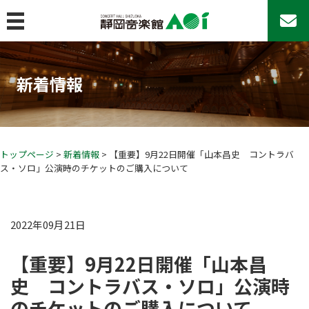
MENU
トップページ
新着情報
コンサート&イベント
コンサート＆イベント
コンサートシリーズ
アマチュア・アンサンブルの日♪
トップページ
>
新着情報
> 【重要】9月22日開催「山本昌史 コントラバ
ス・ソロ」公演時のチケットのご購入について
その他のコンサート
AOIのその他の事業
イベントカレンダー
2022年09月21日
チケットお取扱い
【重要】9月22日開催「山本昌
座席表
史 コントラバス・ソロ」公演時
よくあるご質問
のチケットのご購入について
22歳以下チケットについて