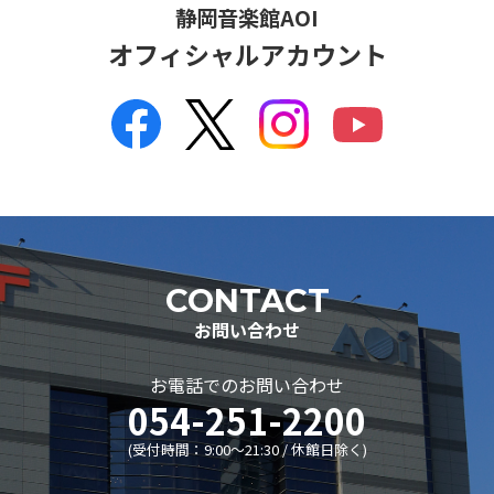
静岡音楽館AOI
企画会議
オフィシャルアカウント
市民会議
レジデンシャル･アーティスト
主催事業全記録
委嘱作品リスト
ディスコグラフィー
リンク集
静岡音楽館倶楽部
CONTACT
AOIボランティア
お問い合わせ
AOIボランティア
お電話でのお問い合わせ
ボランティアの活動
054-251-2200
募集のお知らせ
(受付時間：9:00〜21:30 / 休館日除く)
子ども音楽館