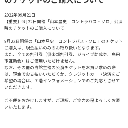
教育プログラム
2022年09月21日
教育プログラム
【重要】9月22日開催「山本昌史 コントラバス・ソロ」公演
時のチケットのご購入について
静岡の名手たち
子どものための音楽ひろば
9月22日開催の「山本昌史 コントラバス・ソロ」のチケット
AOIの講演会
ご購入は、現金払いのみのお取り扱いとなります。
また、全ての割引券（倶楽部割引券、ジョイブ助成券、島田
その他の事業
市互助会）はご使用いただけません。
その他の事業
なお、その他の当館主催の公演チケットをお買い求めの際
は、現金でお支払いいただくか、クレジットカード決済をご
アウトリーチ・コンサート
希望の場合は、７階インフォメーションでのご対応とさせて
AOIのオープン･デイ2026
いただきます。
静岡市生涯学習センター等との連携事業
ご不便をおかけしますが、ご理解、ご協力の程よろしくお願
静岡・音楽館×科学館×美術館 共同事業
いいたします。
チケットでスマイル
施設のご利用について