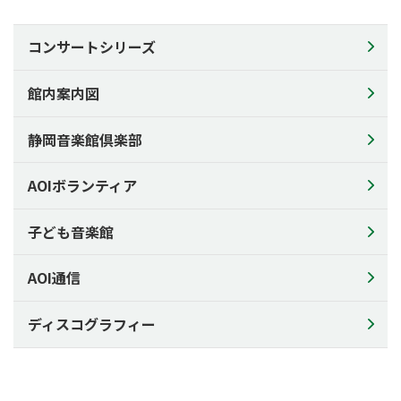
施設のご利用について
館内案内図
コンサートシリーズ
AOIの楽器
館内案内図
アクセス
利用申込について
静岡音楽館倶楽部
ご利用料金
AOIボランティア
備品料金表
施設利用状況
子ども音楽館
資料ダウンロード
チラシの配架について
AOI通信
AOIについて
ディスコグラフィー
AOIについて
コンセプト
芸術監督