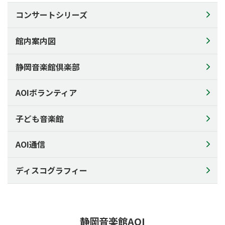
施設のご利用について
コンサートシリーズ
館内案内図
館内案内図
AOIの楽器
アクセス
静岡音楽館倶楽部
利用申込について
ご利用料金
AOIボランティア
備品料金表
子ども音楽館
施設利用状況
資料ダウンロード
AOI通信
チラシの配架について
ディスコグラフィー
AOIについて
AOIについて
コンセプト
静岡音楽館AOI
芸術監督