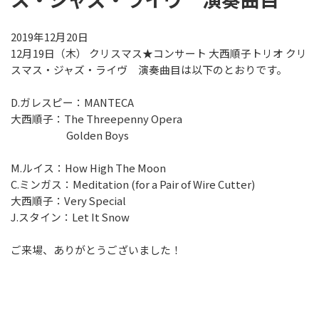
教育プログラム
2019年12月20日
教育プログラム
12月19日（木） クリスマス★コンサート 大西順子トリオ クリ
スマス・ジャズ・ライヴ 演奏曲目は以下のとおりです。
静岡の名手たち
子どものための音楽ひろば
D.ガレスピー：MANTECA
AOIの講演会
大西順子：The Threepenny Opera
Golden Boys
その他の事業
その他の事業
M.ルイス：How High The Moon
C.ミンガス：Meditation (for a Pair of Wire Cutter)
アウトリーチ・コンサート
大西順子：Very Special
AOIのオープン･デイ2026
J.スタイン：Let It Snow
静岡市生涯学習センター等との連携事業
ご来場、ありがとうございました！
静岡・音楽館×科学館×美術館 共同事業
チケットでスマイル
施設のご利用について