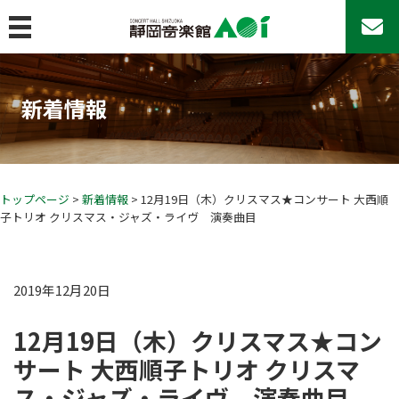
MENU
トップページ
新着情報
コンサート&イベント
コンサート＆イベント
コンサートシリーズ
アマチュア・アンサンブルの日♪
トップページ
>
新着情報
> 12月19日（木）クリスマス★コンサート 大西順
子トリオ クリスマス・ジャズ・ライヴ 演奏曲目
その他のコンサート
AOIのその他の事業
イベントカレンダー
2019年12月20日
チケットお取扱い
12月19日（木）クリスマス★コン
座席表
サート 大西順子トリオ クリスマ
よくあるご質問
ス・ジャズ・ライヴ 演奏曲目
22歳以下チケットについて