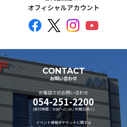
オフィシャルアカウント
企画会議
市民会議
レジデンシャル･アーティスト
主催事業全記録
委嘱作品リスト
ディスコグラフィー
リンク集
CONTACT
静岡音楽館倶楽部
お問い合わせ
AOIボランティア
お電話でのお問い合わせ
AOIボランティア
054-251-2200
ボランティアの活動
(受付時間：9:00〜21:30 / 休館日除く)
募集のお知らせ
子ども音楽館
イベント情報やチケットに関する