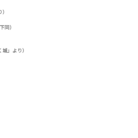
り）
 以下同）
く城」より）