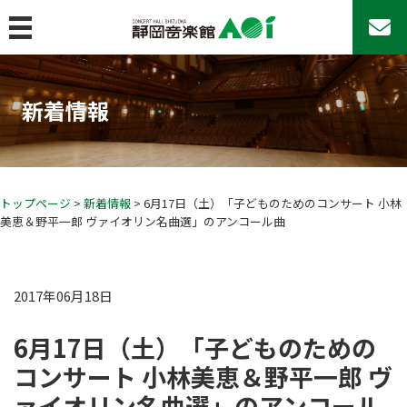
MENU
トップページ
新着情報
コンサート&イベント
コンサート＆イベント
コンサートシリーズ
アマチュア・アンサンブルの日♪
トップページ
>
新着情報
> 6月17日（土）「子どものためのコンサート 小林
美恵＆野平一郎 ヴァイオリン名曲選」のアンコール曲
その他のコンサート
AOIのその他の事業
イベントカレンダー
2017年06月18日
チケットお取扱い
6月17日（土）「子どものための
座席表
コンサート 小林美恵＆野平一郎 ヴ
よくあるご質問
ァイオリン名曲選」のアンコール
22歳以下チケットについて