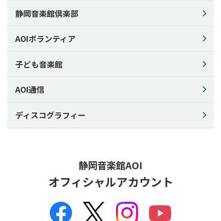
施設のご利用について
静岡音楽館倶楽部
館内案内図
AOIボランティア
AOIの楽器
アクセス
子ども音楽館
利用申込について
ご利用料金
AOI通信
備品料金表
ディスコグラフィー
施設利用状況
資料ダウンロード
チラシの配架について
静岡音楽館AOI
AOIについて
オフィシャルアカウント
AOIについて
コンセプト
芸術監督