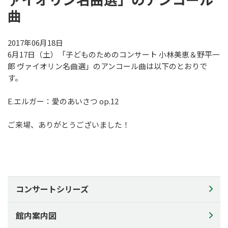
曲
教育プログラム
教育プログラム
2017年06月18日
静岡の名手たち
6月17日（土）「子どものためのコンサート 小林美恵＆野平一
郎 ヴァイオリン名曲選」のアンコール曲は以下のとおりで
子どものための音楽ひろば
す。
AOIの講演会
その他の事業
E.エルガー：愛のあいさつ op.12
その他の事業
ご来場、ありがとうございました！
アウトリーチ・コンサート
AOIのオープン･デイ2026
静岡市生涯学習センター等との連携事業
静岡・音楽館×科学館×美術館 共同事業
コンサートシリーズ
チケットでスマイル
館内案内図
施設のご利用について