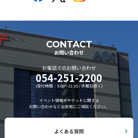
企画会議
市民会議
レジデンシャル･アーティスト
主催事業全記録
CONTACT
委嘱作品リスト
お問い合わせ
ディスコグラフィー
リンク集
お電話でのお問い合わせ
054-251-2200
静岡音楽館倶楽部
(受付時間：9:00〜21:30 / 休館日除く)
AOIボランティア
AOIボランティア
イベント情報やチケットに関する
お問い合わせなどお気軽にご相談ください。
ボランティアの活動
募集のお知らせ
子ども音楽館
よくある質問