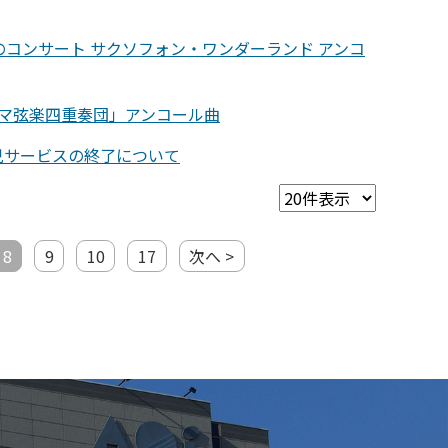
のコンサート サクソフォン・ワンダーランド アンコ
ィマ弦楽四重奏団」アンコール曲
児サービスの終了について
8
9
10
17
次へ >