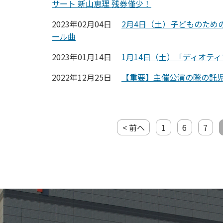
サート 新山恵理 残券僅少！
2023年02月04日
2月4日（土）子どものため
ール曲
2023年01月14日
1月14日（土）「ディオテ
2022年12月25日
【重要】主催公演の際の託
< 前へ
1
6
7